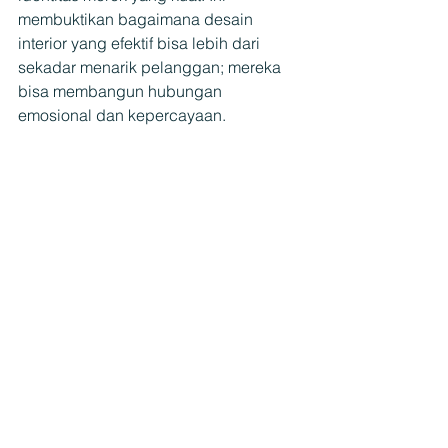
membuktikan bagaimana desain 
interior yang efektif bisa lebih dari 
sekadar menarik pelanggan; mereka 
bisa membangun hubungan 
emosional dan kepercayaan.