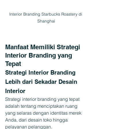
Interior Branding Starbucks Roastery di 
Shanghai
Manfaat Memiliki Strategi 
Interior Branding yang 
Tepat
Strategi Interior Branding 
Lebih dari Sekadar Desain 
Interior
Strategi interior branding yang tepat 
adalah tentang menciptakan ruang 
yang selaras dengan identitas merek 
Anda, dari desain toko hingga 
pelayanan pelanggan.