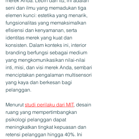
merek Anda. Lebih dari itu, ini adalah 
seni dan ilmu yang memadukan tiga 
elemen kunci: estetika yang menarik, 
fungsionalitas yang memaksimalkan 
efisiensi dan kenyamanan, serta 
identitas merek yang kuat dan 
konsisten. Dalam konteks ini, interior 
branding berfungsi sebagai medium 
yang mengkomunikasikan nilai-nilai 
inti, misi, dan visi merek Anda, sembari 
menciptakan pengalaman multisensori 
yang kaya dan berkesan bagi 
pelanggan.
Menurut 
studi perilaku dari MIT
, desain 
ruang yang mempertimbangkan 
psikologi pelanggan dapat 
meningkatkan tingkat kepuasan dan 
retensi pelanggan hingga 40%. Ini 